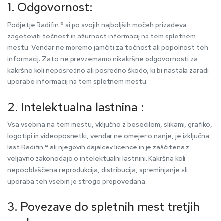
1. Odgovornost:
Podjetje Radifin ® si po svojih najboljših močeh prizadeva
zagotoviti točnost in ažurnost informacij na tem spletnem
mestu. Vendar ne moremo jamčiti za točnost ali popolnost teh
informacij. Zato ne prevzemamo nikakršne odgovornosti za
kakršno koli neposredno ali posredno škodo, ki bi nastala zaradi
uporabe informacij na tem spletnem mestu.
2. Intelektualna lastnina :
Vsa vsebina na tem mestu, vključno z besedilom, slikami, grafiko,
logotipi in videoposnetki, vendar ne omejeno nanje, je izključna
last Radifin ® ali njegovih dajalcev licence in je zaščitena z
veljavno zakonodajo o intelektualni lastnini. Kakršna koli
nepooblaščena reprodukcija, distribucija, spreminjanje ali
uporaba teh vsebin je strogo prepovedana.
3. Povezave do spletnih mest tretjih