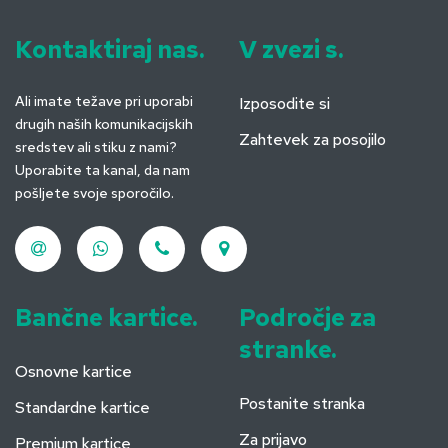
Kontaktiraj nas.
V zvezi s.
Ali imate težave pri uporabi
Izposodite si
drugih naših komunikacijskih
Zahtevek za posojilo
sredstev ali stiku z nami?
Uporabite ta kanal, da nam
pošljete svoje sporočilo.
Bančne kartice.
Področje za
stranke.
Osnovne kartice
Postanite stranka
Standardne kartice
Za prijavo
Premium kartice