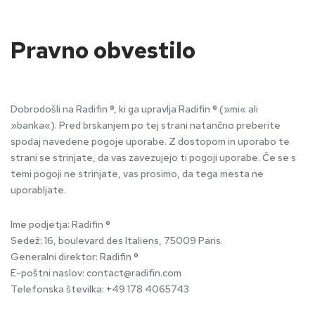
Pravno obvestilo
Dobrodošli na Radifin ®, ki ga upravlja Radifin ® (»mi« ali
»banka«). Pred brskanjem po tej strani natančno preberite
spodaj navedene pogoje uporabe. Z dostopom in uporabo te
strani se strinjate, da vas zavezujejo ti pogoji uporabe. Če se s
temi pogoji ne strinjate, vas prosimo, da tega mesta ne
uporabljate.
Ime podjetja: Radifin ®
Sedež: 16, boulevard des Italiens, 75009 Paris.
Generalni direktor: Radifin ®
E-poštni naslov:
contact@radifin.com
Telefonska številka: +49 178 4065743