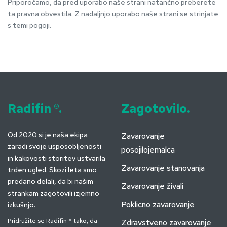
Priporočamo, da pred uporabo naše strani natančno preberete
ta pravna obvestila. Z nadaljnjo uporabo naše strani se strinjate
s temi pogoji.
Radifin ®.
Zagotovilo.
Od 2020 si je naša ekipa
Zavarovanje
zaradi svoje usposobljenosti
posojilojemalca
in kakovosti storitev ustvarila
Zavarovanje stanovanja
trden ugled. Skozi leta smo
predano delali, da bi našim
Zavarovanje živali
strankam zagotovili izjemno
Poklicno zavarovanje
izkušnjo.
Pridružite se Radifin ® tako, da
Zdravstveno zavarovanje