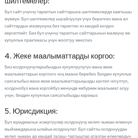
шилтемелер:
Бул сайт үчүнчү тараптын сайттарына шилтемелерди камтышы
мүмкүн. Бул шилтемелер ыңгайлуулук үчүн берилген жана ал
сайттардын мазмунуна биз тараптан эч кандай колдоо
көрсөтпөйт. Биз бул үчүнчү тараптын сайттарынын мазмуну же
купуялык практикасы үчүн жооптуу эмеспиз.
4. Жеке маалыматтарды коргоо:
Биз колдонуучуларыбыздын купуялуулугун жана жеке
маалыматтарын коргоого чоң маани беребиз. Биздин купуялык
саясатыбыз жана жеке маалыматтарыңызды кантип чогултуп,
колдонобуз жана коргойбуз жөнүндө көбүрөөк маалымат алуу
үчүн, биздин купуялык саясатыбызды караңыз.
5. Юрисдикция:
Бул юридикалык эскертүүлөр колдонуучу келип чыккан өлкөнүн
мыйзамдарына ылайык колдонулат. Бул сайтты колдонуудан
келип чыккан ар кандай талаш-тартыштар аталган өлкөлөрдүн