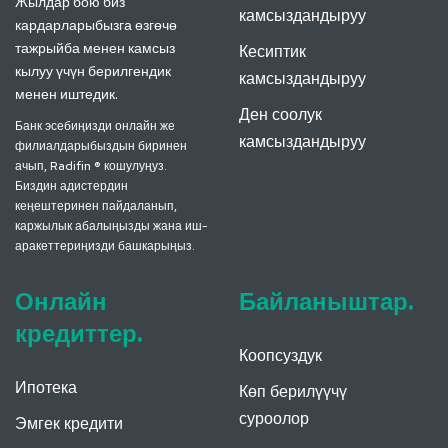
Жылдар бою биз
камсыздандыруу
кардарларыбызга өзгөчө
тажрыйба менен камсыз
Кесиптик
кылуу үчүн берилгендик
камсыздандыруу
менен иштедик.
Ден соолук
Банк эсебиңизди онлайн же
камсыздандыруу
филиалдарыбыздын биринен
ачып, Radifin ® кошулуңуз.
Биздин адистердин
кеңештеринен пайдаланып,
каржылык абалыңызды жана иш-
аракеттериңизди башкарыңыз.
Онлайн
Байланыштар.
кредиттер.
Коопсуздук
Ипотека
Көп берилүүчү
суроолор
Эмгек кредити