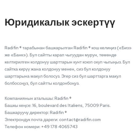
Юридикалык эскертүү
Radifin ® тарабынан башкарылган Radifin ® кош келиңиз («Биз»
же «Банк»). Бул сайтты карап чыгуудан мурун, төмөндө
келтирилген колдонуу шарттарын кунт коюп окуп чыгыңыз. Бул
сайтка кирүү жана колдонуу менен, сиз бул колдонуу
шарттарына макул болосуз. Эгер сиз бул шарттарга макул
болбосоңуз, бул сайтты колдонбоңуз.
Компаниянын аталышы: Radifin ®
Башкы кеңсе: 16, boulevard des Italiens, 75009 Paris.
Башкаруучу директор: Radifin ®
Электрондук почта дареги:
contact@radifin.com
Телефон номери: +49 178 4065743