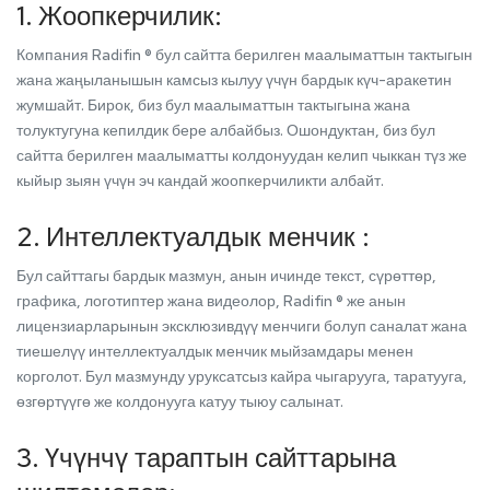
1. Жоопкерчилик:
Компания Radifin ® бул сайтта берилген маалыматтын тактыгын
жана жаңыланышын камсыз кылуу үчүн бардык күч-аракетин
жумшайт. Бирок, биз бул маалыматтын тактыгына жана
толуктугуна кепилдик бере албайбыз. Ошондуктан, биз бул
сайтта берилген маалыматты колдонуудан келип чыккан түз же
кыйыр зыян үчүн эч кандай жоопкерчиликти албайт.
2. Интеллектуалдык менчик :
Бул сайттагы бардык мазмун, анын ичинде текст, сүрөттөр,
графика, логотиптер жана видеолор, Radifin ® же анын
лицензиарларынын эксклюзивдүү менчиги болуп саналат жана
тиешелүү интеллектуалдык менчик мыйзамдары менен
корголот. Бул мазмунду уруксатсыз кайра чыгарууга, таратууга,
өзгөртүүгө же колдонууга катуу тыюу салынат.
3. Үчүнчү тараптын сайттарына