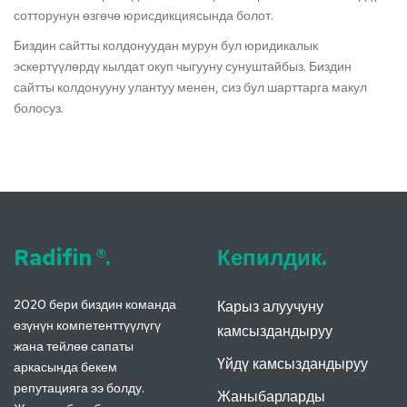
сотторунун өзгөчө юрисдикциясында болот.
Биздин сайтты колдонуудан мурун бул юридикалык
эскертүүлөрдү кылдат окуп чыгууну сунуштайбыз. Биздин
сайтты колдонууну улантуу менен, сиз бул шарттарга макул
болосуз.
Radifin ®.
Кепилдик.
2020 бери биздин команда
Карыз алуучуну
өзүнүн компетенттүүлүгү
камсыздандыруу
жана тейлөө сапаты
Үйдү камсыздандыруу
аркасында бекем
репутацияга ээ болду.
Жаныбарларды