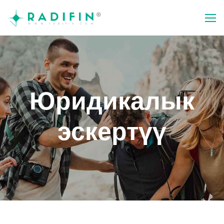
Юридикалык
эскертүү