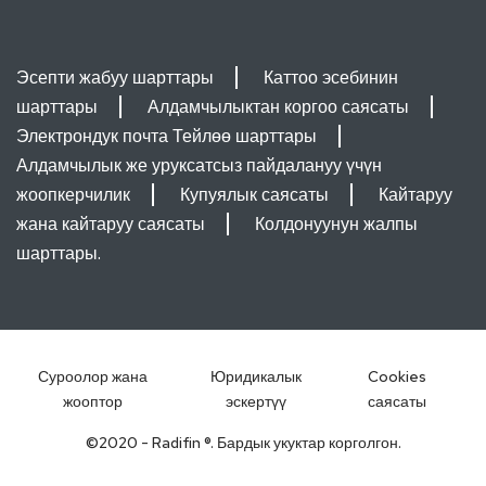
Эсепти жабуу шарттары
Каттоо эсебинин
шарттары
Алдамчылыктан коргоо саясаты
Электрондук почта Тейлөө шарттары
Алдамчылык же уруксатсыз пайдалануу үчүн
жоопкерчилик
Купуялык саясаты
Кайтаруу
жана кайтаруу саясаты
Колдонуунун жалпы
шарттары.
Суроолор жана
Юридикалык
Cookies
жооптор
эскертүү
саясаты
©2020 - Radifin ®. Бардык укуктар корголгон.