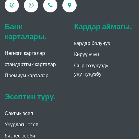
Банк
Кардар аймагы.
карталары.
кардар болуңуз
Негизги карталар
Кирүү үчүн
стандарттык карталар
Сыр сөзүңүздү
унуттуңузбу
Премиум карталар
Эсептин түрү.
Сактык эсеп
Учурдагы эсеп
бизнес эсеби