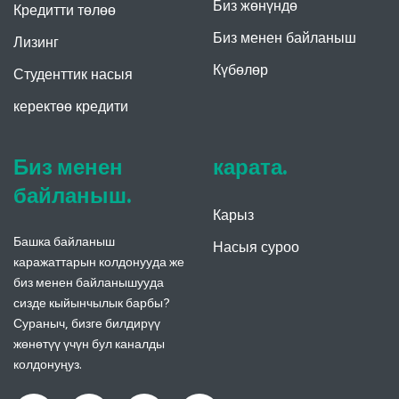
Биз жөнүндө
Кредитти төлөө
Биз менен байланыш
Лизинг
Күбөлөр
Студенттик насыя
керектөө кредити
Биз менен
карата.
байланыш.
Карыз
Башка байланыш
Насыя суроо
каражаттарын колдонууда же
биз менен байланышууда
сизде кыйынчылык барбы?
Сураныч, бизге билдирүү
жөнөтүү үчүн бул каналды
колдонуңуз.