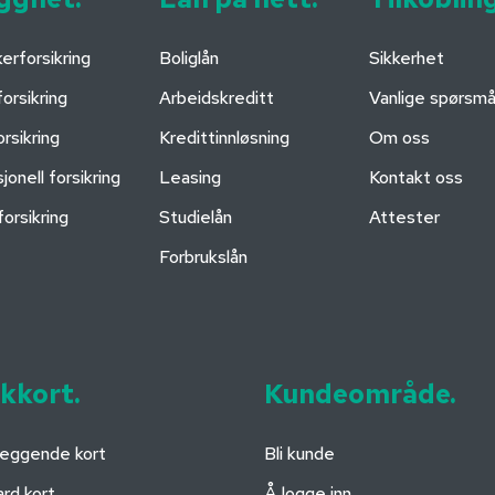
erforsikring
Boliglån
Sikkerhet
orsikring
Arbeidskreditt
Vanlige spørsmå
rsikring
Kredittinnløsning
Om oss
jonell forsikring
Leasing
Kontakt oss
orsikring
Studielån
Attester
Forbrukslån
kkort.
Kundeområde.
leggende kort
Bli kunde
rd kort
Å logge inn