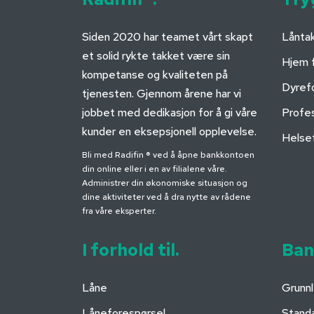
Siden 2020 har teamet vårt skapt
Låntak
et solid rykte takket være sin
Hjem f
kompetanse og kvaliteten på
Dyrefo
tjenesten. Gjennom årene har vi
jobbet med dedikasjon for å gi våre
Profes
kunder en eksepsjonell opplevelse.
Helsef
Bli med Radifin ® ved å åpne bankkontoen
din online eller i en av filialene våre.
Administrer din økonomiske situasjon og
dine aktiviteter ved å dra nytte av rådene
fra våre eksperter.
I forhold til.
Ban
Låne
Grunn
Låneforespørsel
Standa