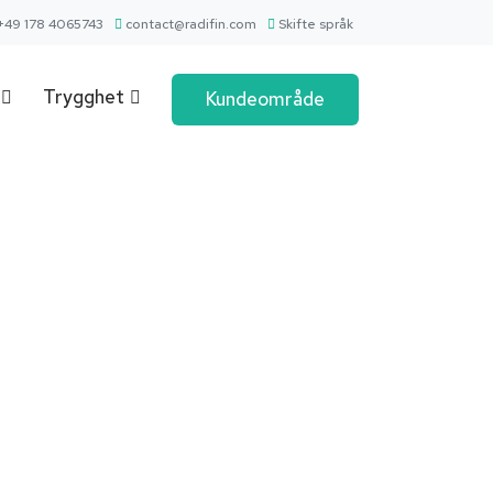
+49 178 4065743
contact@radifin.com
Skifte språk
Trygghet
Kundeområde
g