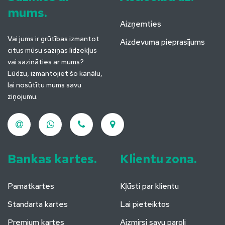
mums.
Aizņemties
Vai jums ir grūtības izmantot
Aizdevuma pieprasījums
citus mūsu saziņas līdzekļus
vai sazināties ar mums?
Lūdzu, izmantojiet šo kanālu,
lai nosūtītu mums savu
ziņojumu.
Bankas kartes.
Klientu zona.
Pamatkartes
Kļūsti par klientu
Standarta kartes
Lai pieteiktos
Premium kartes
Aizmirsi savu paroli