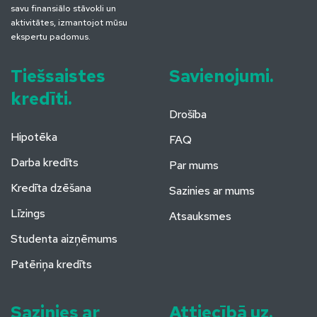
savu finansiālo stāvokli un
aktivitātes, izmantojot mūsu
ekspertu padomus.
Tiešsaistes
Savienojumi.
kredīti.
Drošība
Hipotēka
FAQ
Darba kredīts
Par mums
Kredīta dzēšana
Sazinies ar mums
Līzings
Atsauksmes
Studenta aizņēmums
Patēriņa kredīts
Sazinies ar
Attiecībā uz.