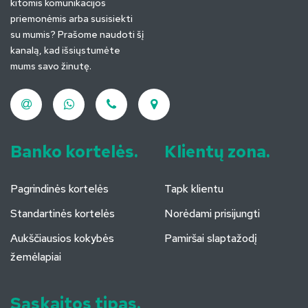
kitomis komunikacijos
priemonėmis arba susisiekti
su mumis? Prašome naudoti šį
kanalą, kad išsiųstumėte
mums savo žinutę.
Banko kortelės.
Klientų zona.
Pagrindinės kortelės
Tapk klientu
Standartinės kortelės
Norėdami prisijungti
Aukščiausios kokybės
Pamiršai slaptažodį
žemėlapiai
Sąskaitos tipas.