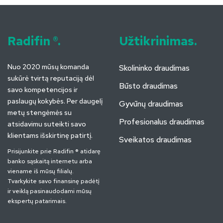
Radifin ®.
Užtikrinimas.
Nuo 2020 mūsų komanda
Skolininko draudimas
sukūrė tvirtą reputaciją dėl
Būsto draudimas
savo kompetencijos ir
paslaugų kokybės. Per daugelį
Gyvūnų draudimas
metų stengėmės su
Profesionalus draudimas
atsidavimu suteikti savo
klientams išskirtinę patirtį.
Sveikatos draudimas
Prisijunkite prie Radifin ® atidarę
banko sąskaitą internetu arba
viename iš mūsų filialų.
Tvarkykite savo finansinę padėtį
ir veiklą pasinaudodami mūsų
ekspertų patarimais.