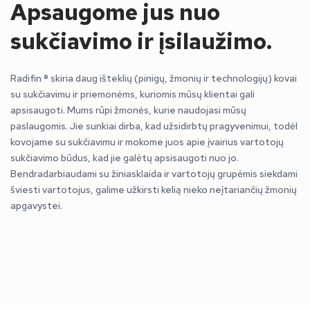
Apsaugome jus nuo
sukčiavimo ir įsilaužimo.
Radifin ® skiria daug išteklių (pinigų, žmonių ir technologijų) kovai
su sukčiavimu ir priemonėms, kuriomis mūsų klientai gali
apsisaugoti. Mums rūpi žmonės, kurie naudojasi mūsų
paslaugomis. Jie sunkiai dirba, kad užsidirbtų pragyvenimui, todėl
kovojame su sukčiavimu ir mokome juos apie įvairius vartotojų
sukčiavimo būdus, kad jie galėtų apsisaugoti nuo jo.
Bendradarbiaudami su žiniasklaida ir vartotojų grupėmis siekdami
šviesti vartotojus, galime užkirsti kelią nieko neįtariančių žmonių
apgavystei.