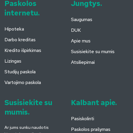
Paskolos
Jungtys.
internetu.
Saugumas
Hipoteka
DUK
Darbo kreditas
Apie mus
Kredito išpirkimas
Susisiekite su mumis
Lizingas
Atsiliepimai
Studijų paskola
Vartojimo paskola
Susisiekite su
Kalbant apie.
mumis.
Pasiskolinti
Ar jums sunku naudotis
Paskolos prašymas