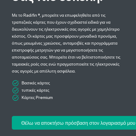
Με το Radifin ®, μπορείτε να επωφεληθείτε από τις
τραπεζικές κάρτες που έχουν σχεδιαστεί ειδικά για να
διευκολύνουν τις ηλεκτρονικές σας αγορές με χαμηλότερο
κόστος. Οι κάρτες μας προσφέρουν μοναδικά προνόμια,
όπως μειωμένες χρεώσεις, ανταμοιβές και προγράμματα
επιστροφής μετρητών για να μεγιστοποιήσετε τις
αποταμιεύσεις σας. Μπορείτε έτσι να βελτιστοποιήσετε τις
ταμειακές ροές σας ενώ πραγματοποιείτε τις ηλεκτρονικές
σας αγορές με απόλυτη ασφάλεια.
task_alt
Βασικές κάρτες
task_alt
τυπικές κάρτες
task_alt
Κάρτες Premium
Θέλω να αποκτήσω πρόσβαση στον λογαριασμό μου